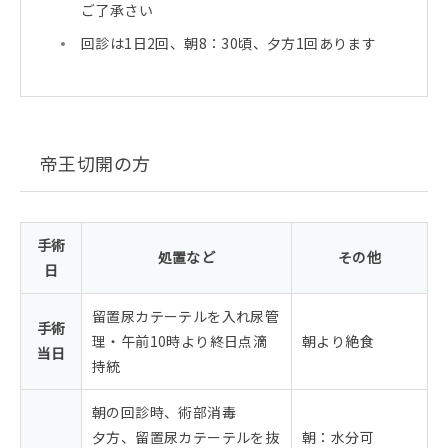
ご了承さい
回診は1日2回、朝8：30頃、夕方1回あります
帝王切開の方
手術
処置など
その他
日
留置尿カテーテルを入れ尿管
手術
理・午前10時より終日点滴
朝より絶食
当日
持統
朝の回診時、術部消毒
夕方、留置尿カテーテルを抜
朝：水分可