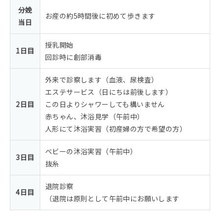
分娩
お産の約5時間後に初めて歩きます
当日
授乳開始
1日目
回診時に創部消毒
外来で診察します（血液、尿検査）
エステサービス（日にちは前後します）
2日目
この日よりシャワーしても構いません
赤ちゃん、沐浴見学（午前中）
人形にて沐浴実習（初産婦の方で希望の方）
ベビーの沐浴実習（午前中）
3日目
抜糸
退院診察
4日目
（退院は原則として午前中にお願いします