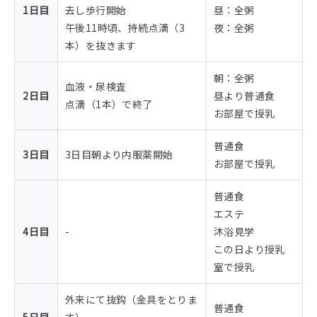
1日目
去し歩行開始
昼：全粥
午後11時頃、持続点滴（3
夜：全粥
本）を抜きます
朝：全粥
血液・尿検査
2日目
昼より普通食
点滴（1本）で終了
お部屋で授乳
普通食
3日目
3日目朝より内服薬開始
お部屋で授乳
普通食
エステ
4日目
-
沐浴見学
この日より授乳
室で授乳
外来にて抜鈎（金具をとりま
普通食