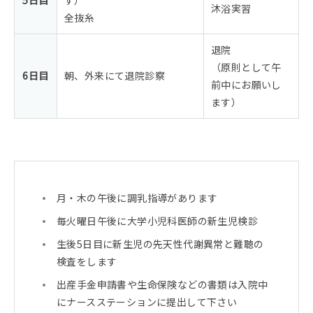
5日目
す）
沐浴実習
全抜糸
退院
（原則として午
6日目
朝、外来にて退院診察
前中にお願いし
ます）
月・木の午後に調乳指導があります
毎火曜日午後に大学小児科医師の新生児検診
生後5日目に新生児の先天性代謝異常と難聴の
検査をします
出産手金申請書や生命保険などの書類は入院中
にナースステーションに提出して下さい