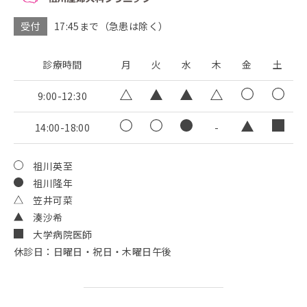
受付
17:45まで（急患は除く）
診療時間
月
火
水
木
金
土
9:00-12:30
14:00-18:00
-
祖川英至
祖川隆年
笠井可菜
湊沙希
大学病院医師
休診日：日曜日・祝日・木曜日午後