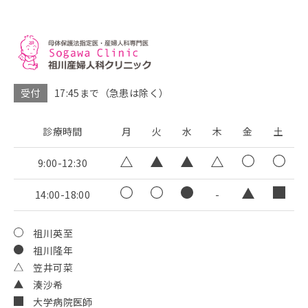
受付
17:45まで（急患は除く）
診療時間
月
火
水
木
金
土
9:00-12:30
14:00-18:00
-
祖川英至
祖川隆年
笠井可菜
湊沙希
大学病院医師