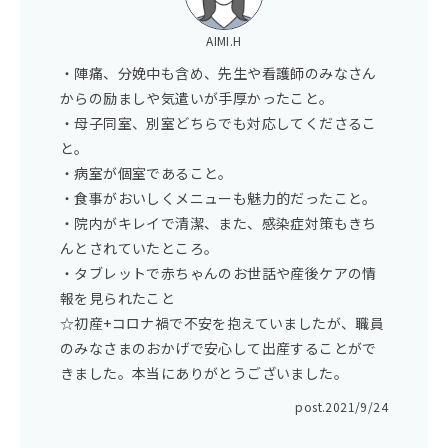
AIMI.H
・陣痛、分娩中も含め、先生や看護師のみなさん
からの励ましや気遣いが手厚かったこと。
・母子同室、別室どちらでも対応してくださるこ
と。
・病室が個室であること。
・食事がおいしくメニューも魅力的だったこと。
・院内がキレイで清潔、また、感染症対策もきち
んとされていたところ。
・タブレットで赤ちゃんのお世話や産後ケアの情
報を見られたこと
☆初産+コロナ禍で不安を抱えていましたが、職員
のみなさまのおかげで安心して出産することがで
きました。本当にありがとうございました。
post.
2021/9/24