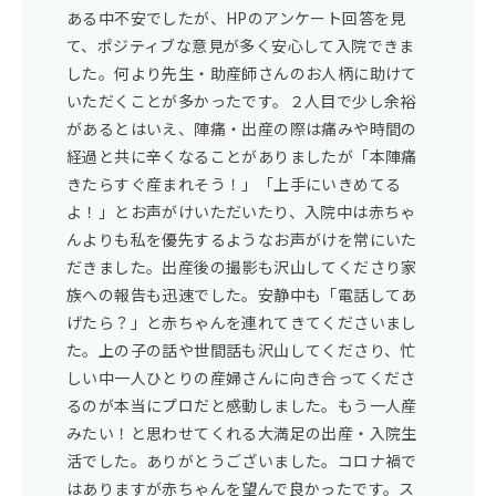
ある中不安でしたが、HPのアンケート回答を見
て、ポジティブな意見が多く安心して入院できま
した。何より先生・助産師さんのお人柄に助けて
いただくことが多かったです。２人目で少し余裕
があるとはいえ、陣痛・出産の際は痛みや時間の
経過と共に辛くなることがありましたが「本陣痛
きたらすぐ産まれそう！」「上手にいきめてる
よ！」とお声がけいただいたり、入院中は赤ちゃ
んよりも私を優先するようなお声がけを常にいた
だきました。出産後の撮影も沢山してくださり家
族への報告も迅速でした。安静中も「電話してあ
げたら？」と赤ちゃんを連れてきてくださいまし
た。上の子の話や世間話も沢山してくださり、忙
しい中一人ひとりの産婦さんに向き合ってくださ
るのが本当にプロだと感動しました。もう一人産
みたい！と思わせてくれる大満足の出産・入院生
活でした。ありがとうございました。コロナ禍で
はありますが赤ちゃんを望んで良かったです。ス